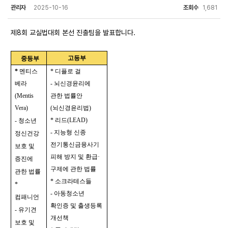
관리자
2025-10-16
조회수
1,681
제8회 교실법대회 본선 진출팀을 발표합니다.
고등부
중등부
*
멘티스
* 디플로 걸
베라
- 뇌신경윤리에
(Mentis
관한 법률안
Vera)
(뇌신경윤리법)
* 리드(LEAD)
- 청소년
- 지능형 신종
정신건강
전기통신금융사기
보호 및
피해 방지 및 환급·
증진에
구제에 관한 법률
관한 법률
* 소크라테스들
*
- 아동청소년
컴패니언
확인증 및 출생등록
- 유기견
개선책
보호 및