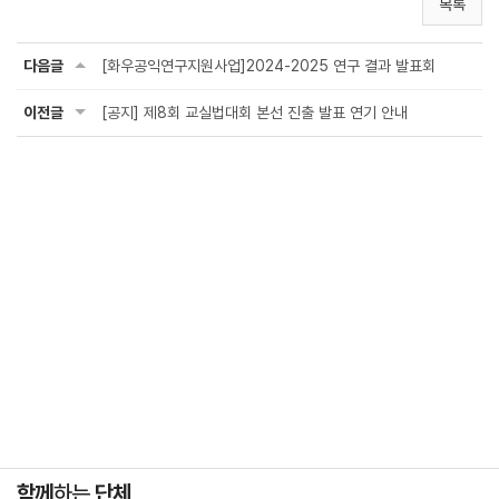
목록
다음글
[화우공익연구지원사업]2024-2025 연구 결과 발표회
이전글
[공지] 제8회 교실법대회 본선 진출 발표 연기 안내
함께
하는
단체