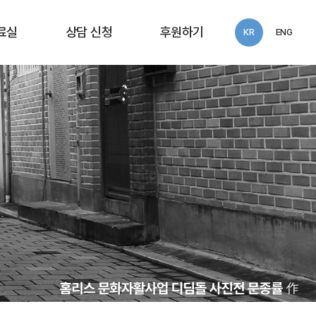
료실
상담 신청
후원하기
KR
ENG
동보고서
화우공익법률센터
익세미나
상담 신청
술연구
 자료