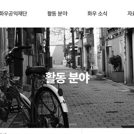
화우공익재단
활동 분야
화우 소식
자
재단 소개
홈리스
공지사항
공익활
구성원
이주민 · 난민
최근 활동
화우공
연혁
장애
뉴스레터
학
활동 분야
오시는 길
청소년 교육
언론보도
기타
학술 연구
재정보고
환경 · 보건
젠더
한센 인권
공동체