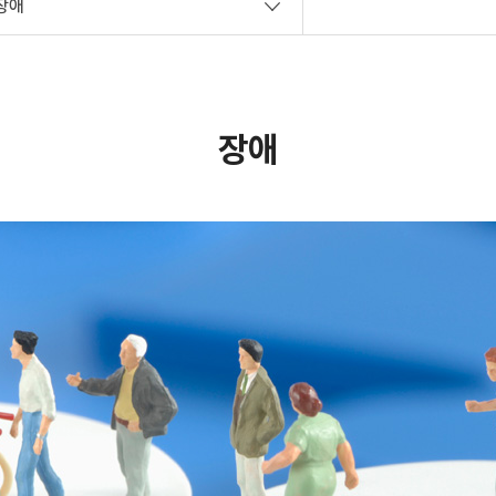
장애
사회공헌
장애