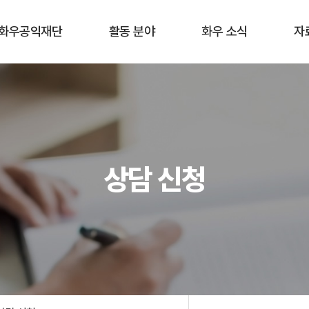
화우공익재단
활동 분야
화우 소식
자
재단 소개
홈리스
공지사항
공익활
구성원
이주민 · 난민
최근 활동
화우공
연혁
장애
뉴스레터
학
상담 신청
오시는 길
청소년 교육
언론보도
기타
학술 연구
재정보고
환경 · 보건
젠더
한센 인권
공동체