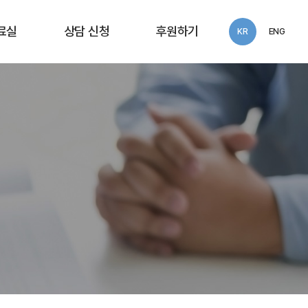
료실
상담 신청
후원하기
KR
ENG
동보고서
화우공익법률센터
익세미나
상담 신청
술연구
 자료